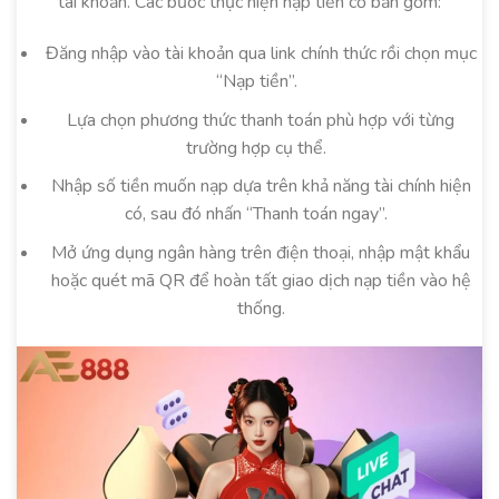
tài khoản. Các bước thực hiện nạp tiền cơ bản gồm:
Đăng nhập vào tài khoản qua link chính thức rồi chọn mục
“Nạp tiền”.
Lựa chọn phương thức thanh toán phù hợp với từng
trường hợp cụ thể.
Nhập số tiền muốn nạp dựa trên khả năng tài chính hiện
có, sau đó nhấn “Thanh toán ngay”.
Mở ứng dụng ngân hàng trên điện thoại, nhập mật khẩu
hoặc quét mã QR để hoàn tất giao dịch nạp tiền vào hệ
thống.