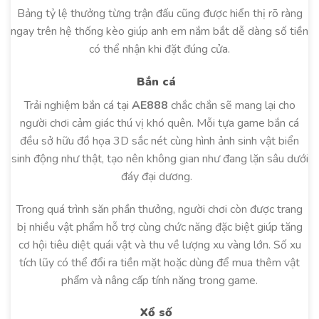
Bảng tỷ lệ thưởng từng trận đấu cũng được hiển thị rõ ràng
ngay trên hệ thống kèo giúp anh em nắm bắt dễ dàng số tiền
có thể nhận khi đặt đúng cửa.
Bắn cá
Trải nghiệm bắn cá tại
AE888
chắc chắn sẽ mang lại cho
người chơi cảm giác thú vị khó quên. Mỗi tựa game bắn cá
đều sở hữu đồ họa 3D sắc nét cùng hình ảnh sinh vật biển
sinh động như thật, tạo nên không gian như đang lặn sâu dưới
đáy đại dương.
Trong quá trình săn phần thưởng, người chơi còn được trang
bị nhiều vật phẩm hỗ trợ cùng chức năng đặc biệt giúp tăng
cơ hội tiêu diệt quái vật và thu về lượng xu vàng lớn. Số xu
tích lũy có thể đổi ra tiền mặt hoặc dùng để mua thêm vật
phẩm và nâng cấp tính năng trong game.
Xổ số