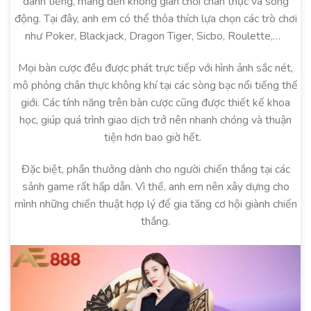
danh tiếng, mang đến không gian chơi chân thực và sống
động. Tại đây, anh em có thể thỏa thích lựa chọn các trò chơi
như Poker, Blackjack, Dragon Tiger, Sicbo, Roulette,…
Mọi bàn cược đều được phát trực tiếp với hình ảnh sắc nét,
mô phỏng chân thực không khí tại các sòng bạc nổi tiếng thế
giới. Các tính năng trên bàn cược cũng được thiết kế khoa
học, giúp quá trình giao dịch trở nên nhanh chóng và thuận
tiện hơn bao giờ hết.
Đặc biệt, phần thưởng dành cho người chiến thắng tại các
sảnh game rất hấp dẫn. Vì thế, anh em nên xây dựng cho
mình những chiến thuật hợp lý để gia tăng cơ hội giành chiến
thắng.