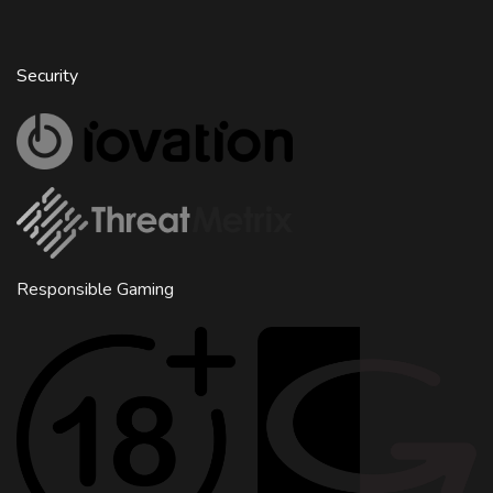
Security
Responsible Gaming