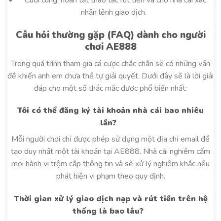
Cuối cùng, hoàn tất thao tác rút tiền và chờ nhà cái xác
nhận lệnh giao dịch.
Câu hỏi thường gặp (FAQ) dành cho người
chơi AE888
Trong quá trình tham gia cá cược chắc chắn sẽ có những vấn
đề khiến anh em chưa thể tự giải quyết. Dưới đây sẽ là lời giải
đáp cho một số thắc mắc được phổ biến nhất:
Tôi có thể đăng ký tài khoản nhà cái bao nhiêu
lần?
Mỗi người chơi chỉ được phép sử dụng một địa chỉ email để
tạo duy nhất một tài khoản tại AE888. Nhà cái nghiêm cấm
mọi hành vi trộm cắp thông tin và sẽ xử lý nghiêm khắc nếu
phát hiện vi phạm theo quy định.
Thời gian xử lý giao dịch nạp và rút tiền trên hệ
thống là bao lâu?