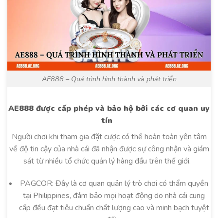
AE888 – Quá trình hình thành và phát triển
AE888 được cấp phép và bảo hộ bởi các cơ quan uy
tín
Người chơi khi tham gia đặt cược có thể hoàn toàn yên tâm
về độ tin cậy của nhà cái đã nhận được sự công nhận và giám
sát từ nhiều tổ chức quản lý hàng đầu trên thế giới.
PAGCOR: Đây là cơ quan quản lý trò chơi có thẩm quyền
tại Philippines, đảm bảo mọi hoạt động do nhà cái cung
cấp đều đạt tiêu chuẩn chất lượng cao và minh bạch tuyệt