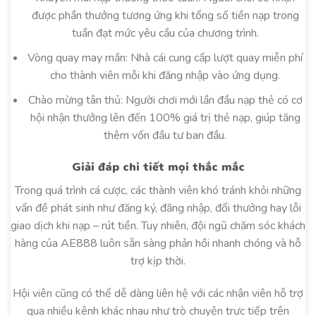
được phần thưởng tương ứng khi tổng số tiền nạp trong
tuần đạt mức yêu cầu của chương trình.
Vòng quay may mắn: Nhà cái cung cấp lượt quay miễn phí
cho thành viên mỗi khi đăng nhập vào ứng dụng.
Chào mừng tân thủ: Người chơi mới lần đầu nạp thẻ có cơ
hội nhận thưởng lên đến 100% giá trị thẻ nạp, giúp tăng
thêm vốn đầu tư ban đầu.
Giải đáp chi tiết mọi thắc mắc
Trong quá trình cá cược, các thành viên khó tránh khỏi những
vấn đề phát sinh như đăng ký, đăng nhập, đổi thưởng hay lỗi
giao dịch khi nạp – rút tiền. Tuy nhiên, đội ngũ chăm sóc khách
hàng của AE888 luôn sẵn sàng phản hồi nhanh chóng và hỗ
trợ kịp thời.
Hội viên cũng có thể dễ dàng liên hệ với các nhân viên hỗ trợ
qua nhiều kênh khác nhau như trò chuyện trực tiếp trên