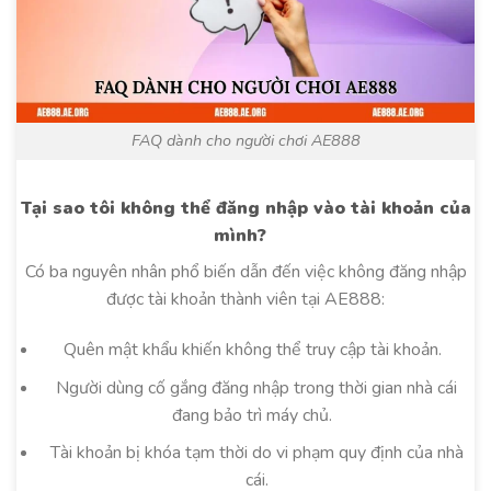
FAQ dành cho người chơi AE888
Tại sao tôi không thể đăng nhập vào tài khoản của
mình?
Có ba nguyên nhân phổ biến dẫn đến việc không đăng nhập
được tài khoản thành viên tại AE888:
Quên mật khẩu khiến không thể truy cập tài khoản.
Người dùng cố gắng đăng nhập trong thời gian nhà cái
đang bảo trì máy chủ.
Tài khoản bị khóa tạm thời do vi phạm quy định của nhà
cái.