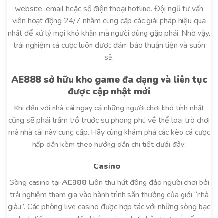
website, email hoặc số điện thoại hotline. Đội ngũ tư vấn
viên hoạt động 24/7 nhằm cung cấp các giải pháp hiệu quả
nhất để xử lý mọi khó khăn mà người dùng gặp phải. Nhờ vậy,
trải nghiệm cá cược luôn được đảm bảo thuận tiện và suôn
sẻ.
AE888 sở hữu kho game đa dạng và liên tục
được cập nhật mới
Khi đến với nhà cái ngay cả những người chơi khó tính nhất
cũng sẽ phải trầm trồ trước sự phong phú về thể loại trò chơi
mà nhà cái này cung cấp. Hãy cùng khám phá các kèo cá cược
hấp dẫn kèm theo hướng dẫn chi tiết dưới đây:
Casino
Sòng casino tại
AE888
luôn thu hút đông đảo người chơi bởi
trải nghiệm tham gia vào hành trình săn thưởng của giới “nhà
giàu”. Các phòng live casino được hợp tác với những sòng bạc