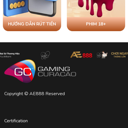
HƯỚNG DẪN RÚT TIỀN
PHIM 18+
Copyright © AE888 Reserved
Certification