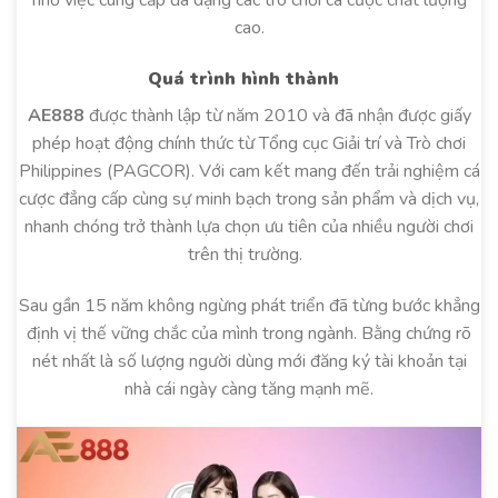
nhờ việc cung cấp đa dạng các trò chơi cá cược chất lượng
cao.
Quá trình hình thành
AE888
được thành lập từ năm 2010 và đã nhận được giấy
phép hoạt động chính thức từ Tổng cục Giải trí và Trò chơi
Philippines (PAGCOR). Với cam kết mang đến trải nghiệm cá
cược đẳng cấp cùng sự minh bạch trong sản phẩm và dịch vụ,
nhanh chóng trở thành lựa chọn ưu tiên của nhiều người chơi
trên thị trường.
Sau gần 15 năm không ngừng phát triển đã từng bước khẳng
định vị thế vững chắc của mình trong ngành. Bằng chứng rõ
nét nhất là số lượng người dùng mới đăng ký tài khoản tại
nhà cái ngày càng tăng mạnh mẽ.