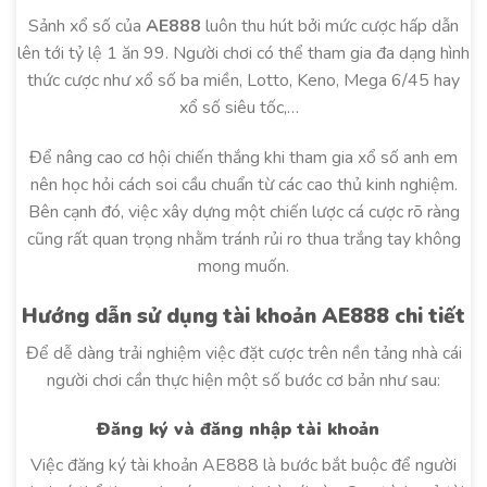
Sảnh xổ số của
AE888
luôn thu hút bởi mức cược hấp dẫn
lên tới tỷ lệ 1 ăn 99. Người chơi có thể tham gia đa dạng hình
thức cược như xổ số ba miền, Lotto, Keno, Mega 6/45 hay
xổ số siêu tốc,…
Để nâng cao cơ hội chiến thắng khi tham gia xổ số anh em
nên học hỏi cách soi cầu chuẩn từ các cao thủ kinh nghiệm.
Bên cạnh đó, việc xây dựng một chiến lược cá cược rõ ràng
cũng rất quan trọng nhằm tránh rủi ro thua trắng tay không
mong muốn.
Hướng dẫn sử dụng tài khoản AE888 chi tiết
Để dễ dàng trải nghiệm việc đặt cược trên nền tảng nhà cái
người chơi cần thực hiện một số bước cơ bản như sau:
Đăng ký và đăng nhập tài khoản
Việc đăng ký tài khoản AE888 là bước bắt buộc để người