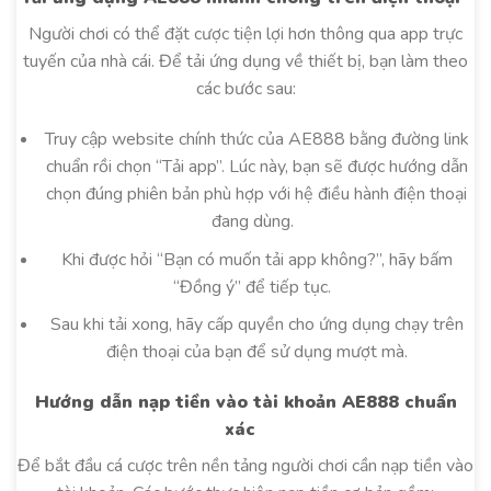
Người chơi có thể đặt cược tiện lợi hơn thông qua app trực
tuyến của nhà cái. Để tải ứng dụng về thiết bị, bạn làm theo
các bước sau:
Truy cập website chính thức của AE888 bằng đường link
chuẩn rồi chọn “Tải app”. Lúc này, bạn sẽ được hướng dẫn
chọn đúng phiên bản phù hợp với hệ điều hành điện thoại
đang dùng.
Khi được hỏi “Bạn có muốn tải app không?”, hãy bấm
“Đồng ý” để tiếp tục.
Sau khi tải xong, hãy cấp quyền cho ứng dụng chạy trên
điện thoại của bạn để sử dụng mượt mà.
Hướng dẫn nạp tiền vào tài khoản AE888 chuẩn
xác
Để bắt đầu cá cược trên nền tảng người chơi cần nạp tiền vào